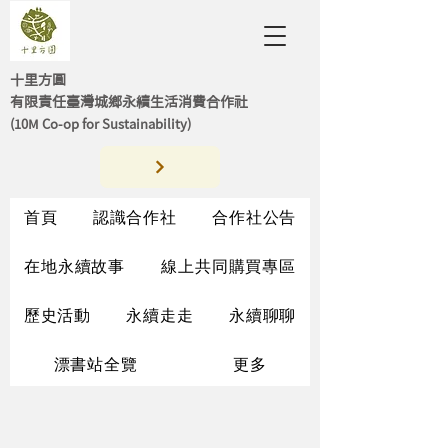
十里方圓
有限責任臺灣城鄉永續生活消費合作社
(10M Co-op for Sustainability)
首頁
認識合作社
合作社公告
在地永續故事
線上共同購買專區
歷史活動
永續走走
永續聊聊
漂書站全覽
更多