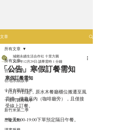
文章
所有文章
城鄉永續生活合作社 十里方圓
所有文章
2025年12月29日
讀畢需時 1 分鐘
「公告」寒假訂餐需知
合作社公告
寒假訂餐需知
在地永續故事
十里方圓新竹米
*12月31日起，原水木餐廳櫃位搬遷至風
雲樓一樓書店內（咖啡廳旁），且僅接
十里方圓柑橘季
受線上訂餐。
新竹米第二季
*每天9:00-19:00下單預定隔日午餐。
歷史活動
漂書服務