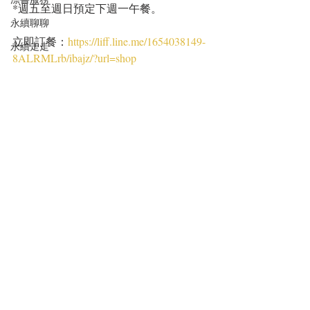
*週五至週日預定下週一午餐。
永續聊聊
立即訂餐：
https://liff.line.me/1654038149-
永續走走
8ALRMLrb/ibajz/?url=shop