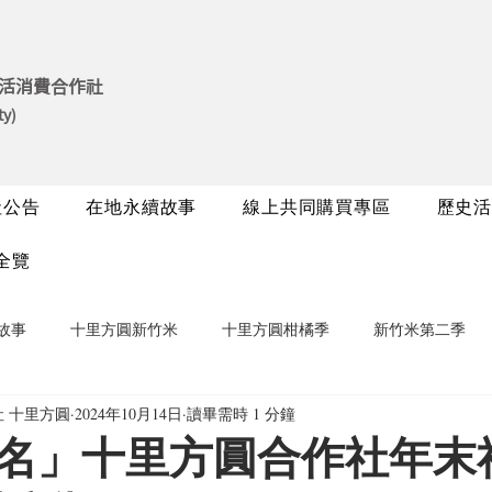
活消費合作社
ty)
社公告
在地永續故事
線上共同購買專區
歷史活
全覽
故事
十里方圓新竹米
十里方圓柑橘季
新竹米第二季
 十里方圓
2024年10月14日
讀畢需時 1 分鐘
名」十里方圓合作社年末