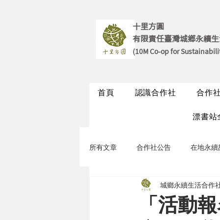
十里方圓
有限責任臺灣城鄉永續生
(10M Co-op for Sustainabili
首頁
認識合作社
合作
漂書站
所有文章
合作社公告
在地永續
城鄉永續生活合作社
永續聊聊
永續走走
「活動報