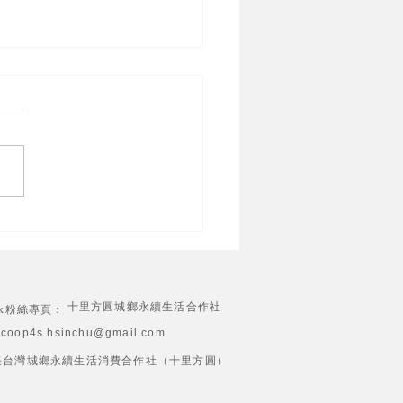
地旅行|活動回顧」十里方
作社參訪馬武督咖啡生產
社
十里方圓城鄉永續生活合作社
ook粉絲專頁：
coop4s.hsinchu@gmail.com
2 有限責任台灣城鄉永續生活消費合作社（十里方圓）