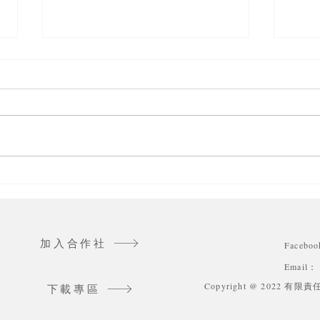
【十里方圓・永續走走】澳底
「在
蘇格貓底海洋書苑
圓合
合作
加入合作社
Faceb
Email：
Copyright @ 202
下載專區