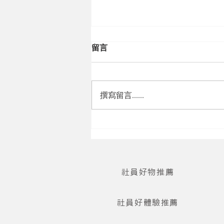
留言
撰寫留言......
『十里方圓漂書』讓書漂流，
讓知識流動，把人連結起來，
邀請清華師生參與漂書行動。
社員好物推薦
社員好體驗推薦