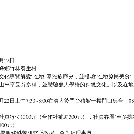
2月22日
峰鄉竹林養生村
文化導覽解說“在地”泰雅族歷史，並體驗“在地原民美食”
走訪山林享受芬多精，並體驗獵人學校的狩獵文化。以及在
2月22日上午7:30~8:00在清大後門台積館一樓門口集合；0
。社員每位1300元（合作社補助300元），社員眷屬(至多攜
100元）
大學服務科學研究所教授、合作社理事長