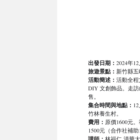
出發日期：
2024年1
旅遊景點：
新竹縣五
活動簡述：
活動全程
DIY 文創飾品。
售。
集合時間與地點：
1
竹林養生村。
費用：
原價1600元
1500元（合作社補助
講師：
林福仁 清華