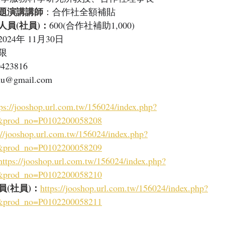
題演講講師
：
合作社全額補貼
員(社員)：
600(合作社補助1,000)
024年 11月30日
限
423816
chu@gmail.com
tps://jooshop.url.com.tw/156024/index.php?
il&prod_no=P0102200058208
://jooshop.url.com.tw/156024/index.php?
il&prod_no=P0102200058209
https://jooshop.url.com.tw/156024/index.php?
il&prod_no=P0102200058210
(社員)：
https://jooshop.url.com.tw/156024/index.php?
il&prod_no=P0102200058211