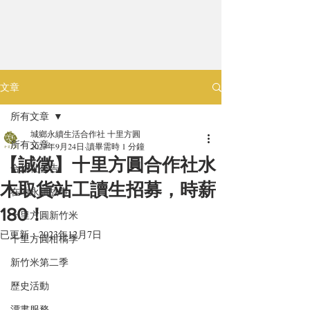
文章
所有文章
城鄉永續生活合作社 十里方圓
所有文章
2023年9月24日
讀畢需時 1 分鐘
【誠徵】十里方圓合作社水
合作社公告
木取貨站工讀生招募，時薪
在地永續故事
180！
十里方圓新竹米
已更新：
2023年12月7日
十里方圓柑橘季
新竹米第二季
歷史活動
漂書服務