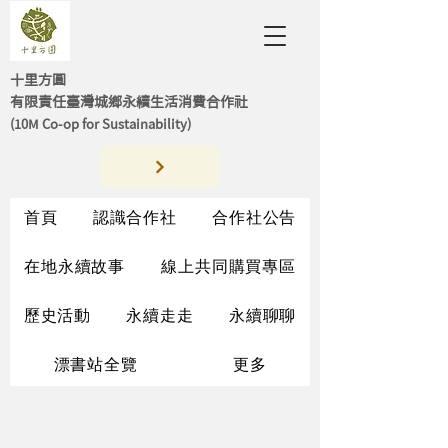
十里方圓
有限責任臺灣城鄉永續生活消費合作社
(10M Co-op for Sustainability)
首頁
認識合作社
合作社公告
在地永續故事
線上共同購買專區
歷史活動
永續走走
永續聊聊
漂書站全覽
更多