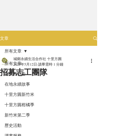
文章
所有文章
城鄉永續生活合作社 十里方圓
所有文章
2025年5月12日
讀畢需時 1 分鐘
招募志工團隊
合作社公告
在地永續故事
十里方圓新竹米
十里方圓柑橘季
新竹米第二季
歷史活動
漂書服務