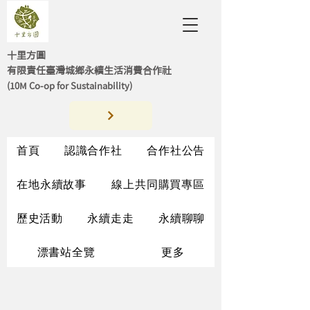
十里方圓
有限責任臺灣城鄉永續生活消費合作社
(10M Co-op for Sustainability)
首頁
認識合作社
合作社公告
在地永續故事
線上共同購買專區
歷史活動
永續走走
永續聊聊
漂書站全覽
更多