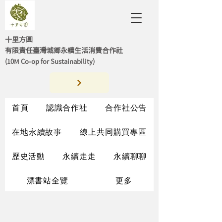
十里方圓
有限責任臺灣城鄉永續生活消費合作社
(10M Co-op for Sustainability)
首頁
認識合作社
合作社公告
在地永續故事
線上共同購買專區
歷史活動
永續走走
永續聊聊
漂書站全覽
更多