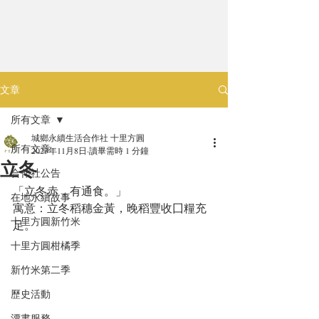
文章
所有文章
城鄉永續生活合作社 十里方圓
所有文章
2023年11月8日
讀畢需時 1 分鐘
立冬
合作社公告
「立冬赤，有通食。」
在地永續故事
寓意：立冬稻穗金黃，晚稻豐收囗糧充
十里方圓新竹米
足。
十里方圓柑橘季
新竹米第二季
歷史活動
漂書服務