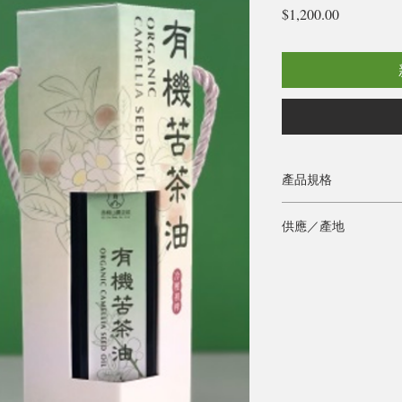
價
$1,200.00
格
產品規格
200ml/瓶
供應／產地
赤柯山