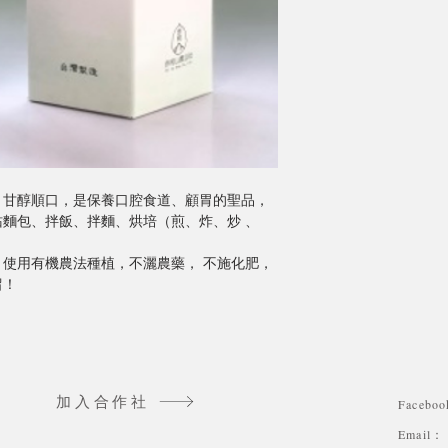
、甘醇順口，是保養口腔食道、顧胃的聖品，
)、沾麵包、拌飯、拌麵、烘培（煎、炸、炒 、
使用有機農法種植，不灑農藥， 不施化肥，
留！
加入合作社
Faceb
Email：