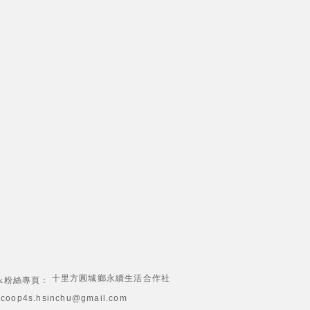
十里方圓城鄉永續生活合作社
ook粉絲專頁：
coop4s.hsinchu@gmail.com