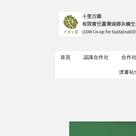
十里方圓
有限責任臺灣城鄉永續生
(10M Co-op for Sustainabili
首頁
認識合作社
合作
漂書站