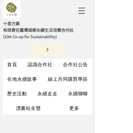
十里方圓
有限責任臺灣城鄉永續生活消費合作社
(10M Co-op for Sustainability)
首頁
認識合作社
合作社公告
在地永續故事
線上共同購買專區
歷史活動
永續走走
永續聊聊
漂書站全覽
更多