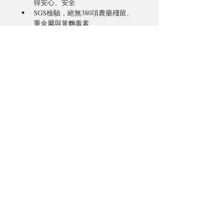
得安心、安全
SGS檢驗，絕無380項農藥殘留、
重金屬與黃麴毒素
建議鮮飲（5~10CC直接飲用）、
沾麵包、拌飯、拌麵、拌菜
產品規格
250ml/瓶
供應／產地
赤柯山
社員好物推薦
社員好體驗推薦
加入合作社
下載專區