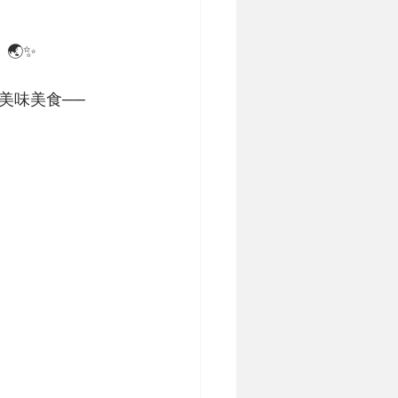
🌏✨
美味美食──