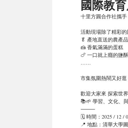
國際教育
十里方圓合作社攜手 
活動現場除了精彩的
🥬 產地直送的農產
🍰 香氣滿滿的蛋糕
🍗 一口就上癮的鹽
……
市集氛圍熱鬧又好逛
歡迎大家來 探索世
📚🌱 學習、文化
⸻
🗓 時間：2025 / 12 / 
📍 地點：清華大學