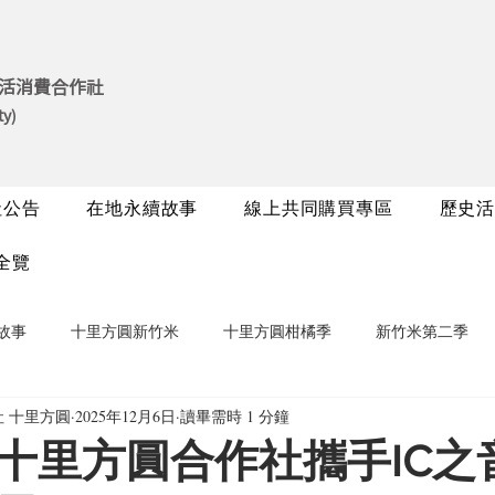
活消費合作社
ty)
社公告
在地永續故事
線上共同購買專區
歷史活
全覽
故事
十里方圓新竹米
十里方圓柑橘季
新竹米第二季
 十里方圓
2025年12月6日
讀畢需時 1 分鐘
十里方圓合作社攜手IC之