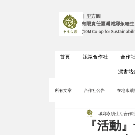
十里方圓
有限責任臺灣城鄉永續生
(10M Co-op for Sustainabili
首頁
認識合作社
合作
漂書站
所有文章
合作社公告
在地永續
城鄉永續生活合作社
永續聊聊
永續走走
『活動』