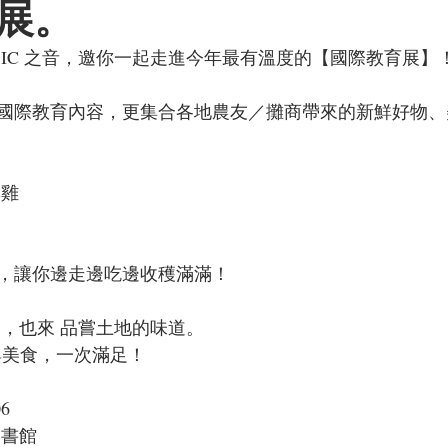
展。
IC 之音，邀你一起走進今年最有溫度的【國際教育展】！
國際教育內容，更集合各地農友／攤商帶來的新鮮好物、
品
酥雞
，讓你邊走邊吃邊收穫滿滿！
界，也來 品嘗土地的味道。
、與美食，一次滿足！
06
圖書館