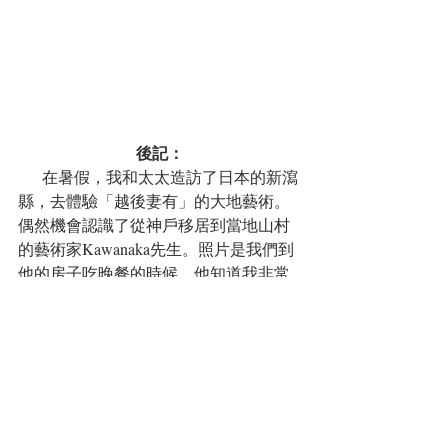
後記：
      在暑假，我和太太造訪了日本的新瀉
縣，去體驗「越後妻有」的大地藝術。
偶然機會認識了從神戶移居到當地山村
的藝術家Kawanaka先生。照片是我們到
他的房子吃晚餐的時候，他知道我非常
誇讚他所準備的白飯，特別從廚房搬出
他向在地農友買的米，問我要不要帶一
些回台灣？我非常感動，婉謝他的好意
後，請他與我留下這張以新瀉米為背景
的合照。一位從外地移居到山村不到三
年的人，竟如此認同在地美好的價值，
甚至成為在地美好的代言人。你我或許