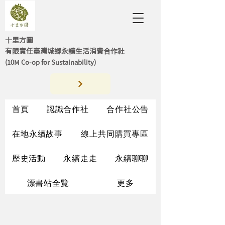
十里方圓
有限責任臺灣城鄉永續生活消費合作社
(10M Co-op for Sustainability)
首頁
認識合作社
合作社公告
在地永續故事
線上共同購買專區
歷史活動
永續走走
永續聊聊
漂書站全覽
更多