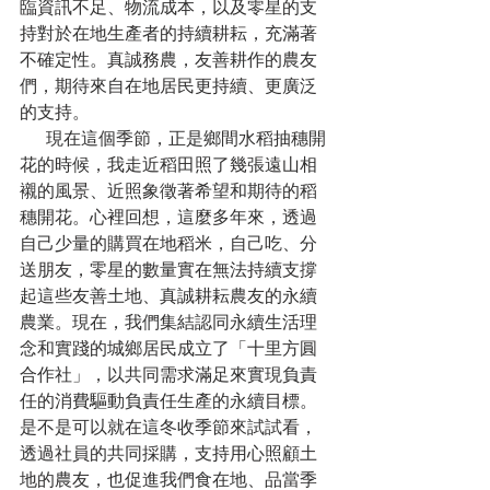
臨資訊不足、物流成本，以及零星的支
持對於在地生產者的持續耕耘，充滿著
不確定性。真誠務農，友善耕作的農友
們，期待來自在地居民更持續、更廣泛
的支持。
      現在這個季節，正是鄉間水稻抽穗開
花的時候，我走近稻田照了幾張遠山相
襯的風景、近照象徵著希望和期待的稻
穗開花。心裡回想，這麼多年來，透過
自己少量的購買在地稻米，自己吃、分
送朋友，零星的數量實在無法持續支撐
起這些友善土地、真誠耕耘農友的永續
農業。現在，我們集結認同永續生活理
念和實踐的城鄉居民成立了「十里方圓
合作社」，以共同需求滿足來實現負責
任的消費驅動負責任生產的永續目標。
是不是可以就在這冬收季節來試試看，
透過社員的共同採購，支持用心照顧土
地的農友，也促進我們食在地、品當季