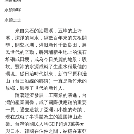
永續聊聊
永續走走
        來自尖石的油羅溪，五峰的上坪
溪，潔淨的河水，經數百年來的先祖開
墾，開鑿水圳，灌溉新竹千畝良田，農
民世代的辛勤，將河埔新生地上的溪石
堆砌成田埂，成為今日美麗的地景：駁
坎。豐沛的水源成就了生產水稻最佳的
環境。從日治時代以來，新竹平原和淺
山（台三沿線的鄉鎮）一直是新竹米的
故鄉，餵養了世代的新竹人。
        隨著經濟發展，工商業的演進，台
灣的產業圖像，成了國際供應鏈的重要
一員，過去造就了亞洲四小龍的奇蹟，
現在成就了半導體為主的護國神山產
業。台灣的國民人均GDP超過3萬美元，
與日本、韓國在伯仲之間，站穩在東亞