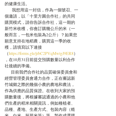
的健康生活。
       我想用這一封信，作為一個號召、一
個邀請，以「十里方圓合作社」的共同
購買模式，請你告訴合作社，這一期的
新竹米收穫，你會訂購幾公斤的米（一
般而言，一包米包裝為2公斤）？如果您
願意支持在地稻農，購買這一季的收
穫，請填寫以下連接
（
https://forms.gle/jrbC2PVqMwtgJ9ER8
）
，在10月31日前提交預購數量以利合作
社後續的準備。
      目前我們合作社的品質確保委員會和
經營管理委員會通力合作，正在審認新
竹城鄉之際的幾個小農的農地和農法，
作為供應的品質保證。在收到大家的預
購數量後，將根據審認通過的小農和他
們生產的稻米相關資訊，例如種植者、
品種、產地、生產方式、包裝內容（糙
米、白米、胚芽米等）等，製作成選購