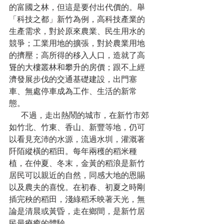
的富國之林，但這是要付出代價的。舉
「科技之都」新竹為例，高科技產業的
生產需求，對於原來農業、民生用水的
競爭；工業用地的擴張，對於農業用地
的擠壓；高所得的移入人口，造就了高
聳的大樓叢林和攀升的房價；跟不上經
濟發展步伐的交通基礎建設，出門塞
車、無處停車成為工作、生活的新常
態。
      不過，走出熱鬧的城市，在新竹市郊
如竹北、竹東、香山、新豐等地，仍可
以看見充沛的水源，流過水圳，灌溉著
阡陌縱橫的稻田。每年兩穫的稻米種
植，在仲夏、冬末，金黃的稻浪是新竹
居民可以親近的自然，同感大地的恩賜
以及農夫的喜悅。在初春、初夏之時剛
插完秧的稻田，淺綠稻禾映著天光，無
論是清晨或黃昏，走在鄉間，是新竹居
民最療癒的體驗。