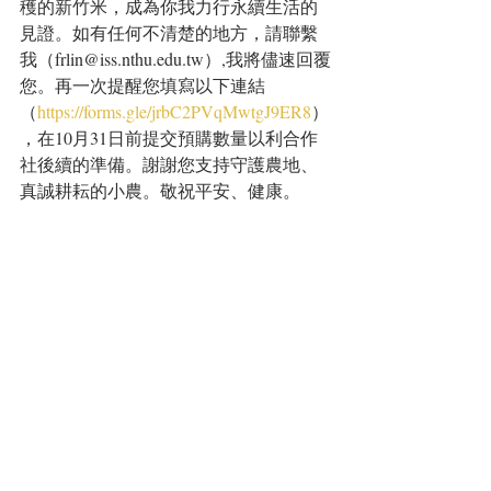
穫的新竹米，成為你我力行永續生活的
見證。如有任何不清楚的地方，請聯繫
我（frlin@iss.nthu.edu.tw）,我將儘速回覆
您。再一次提醒您填寫以下連結
（
https://forms.gle/jrbC2PVqMwtgJ9ER8
）
，在10月31日前提交預購數量以利合作
社後續的準備。謝謝您支持守護農地、
真誠耕耘的小農。敬祝平安、健康。