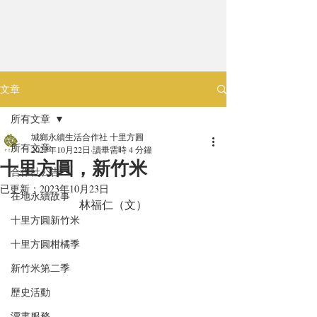
文章
所有文章
城鄉永續生活合作社 十里方圓
所有文章
2023年10月22日
讀畢需時 4 分鐘
十里方圓，新竹米
合作社公告
已更新：
2023年10月23日
在地永續故事
林福仁（文）
十里方圓新竹米
十里方圓柑橘季
新竹米第二季
歷史活動
漂書服務