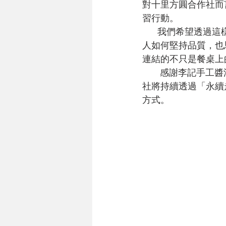
對十里方圓合作社而
習行動。
      我們希望透過這樣的活動，讓社員與夥伴有機會走進生產現場，看見食物如何被製作、職
人如何堅持品質，也
連結的不只是餐桌上
       感謝李記手工醬油體驗館的用心分享，也感謝昨日參與的社員與朋友。未來十里方圓合作
社將持續透過「永續
方式。