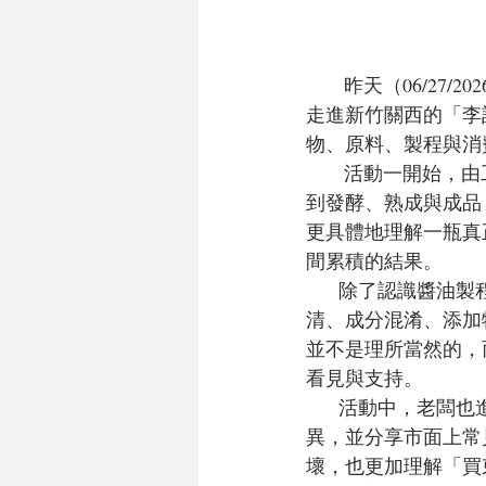
       昨天（06/27/2026），十里方圓合作社帶著社員與關心在地飲食、永續生活的朋友，一起
走進新竹關西的「李
物、原料、製程與消
       活動一開始，由工坊老闆親自為大家介紹天然醬油的製作工序。從黑豆、鹽、糖等原料，
到發酵、熟成與成品
更具體地理解一瓶真
間累積的結果。
      除了認識醬油製程，老闆也分享了目前市面上部分醬油產品可能存在的問題，例如標示不
清、成分混淆、添加
並不是理所當然的，
看見與支持。
      活動中，老闆也進一步介紹橄欖油與苦茶籽油等天然食用油品的特色、使用方式與品質差
異，並分享市面上常
壞，也更加理解「買