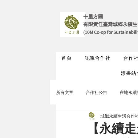
十里方圓
有限責任臺灣城鄉永續生
(10M Co-op for Sustainabili
首頁
認識合作社
合作
漂書站
所有文章
合作社公告
在地永續
城鄉永續生活合作社
永續聊聊
永續走走
【永續走