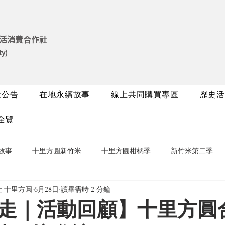
活消費合作社
ty)
社公告
在地永續故事
線上共同購買專區
歷史活
全覽
故事
十里方圓新竹米
十里方圓柑橘季
新竹米第二季
 十里方圓
6月28日
讀畢需時 2 分鐘
走｜活動回顧】十里方圓