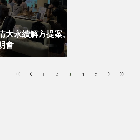
清大永續解方提案、
明會
1
2
3
4
5