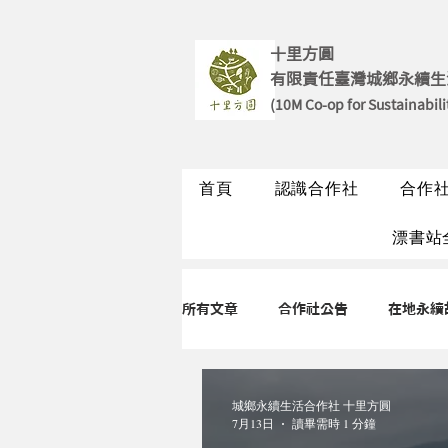
十里方圓
有限責任臺灣城鄉永續生
(10M Co-op for Sustainabili
首頁
認識合作社
合作
漂書站
所有文章
合作社公告
在地永續
永續聊聊
永續走走
城鄉永續生活合作社 十里方圓
7月13日
讀畢需時 1 分鐘