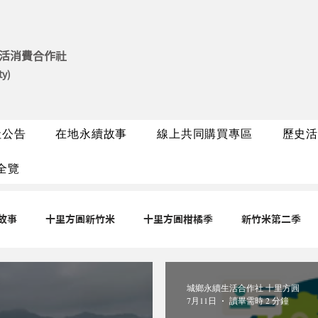
活消費合作社
ty)
社公告
在地永續故事
線上共同購買專區
歷史活
全覽
故事
十里方圓新竹米
十里方圓柑橘季
新竹米第二季
城鄉永續生活合作社 十里方圓
7月11日
讀畢需時 2 分鐘