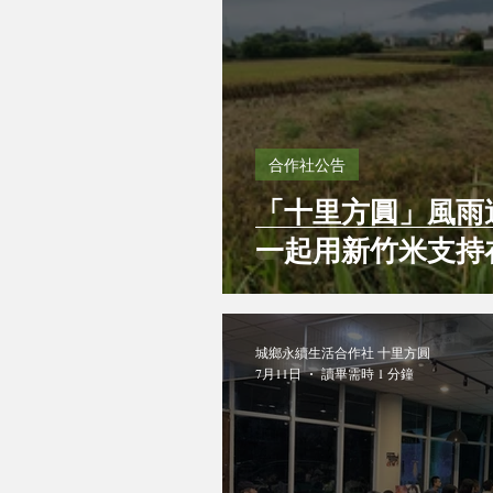
合作社公告
「十里方圓」風雨
一起用新竹米支持
城鄉永續生活合作社 十里方圓
7月11日
讀畢需時 1 分鐘